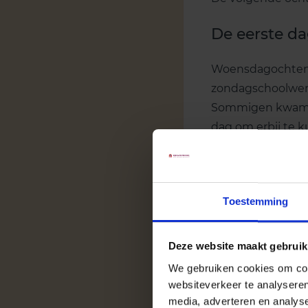
De eerste d
Woensdagochtend 
zondagschoolwerk
Sommigen kwamen 
dag om erbij te 
begeleid door hun
en de lezingen v
omstandigheden; d
Toestemming
Deze website maakt gebruik
We gebruiken cookies om cont
websiteverkeer te analyseren
media, adverteren en analys