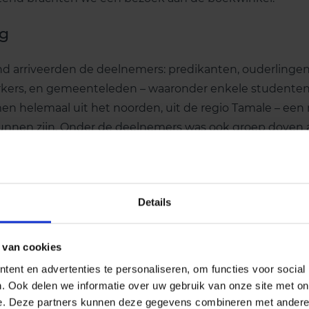
ag
arriveerden de deelnemers: predikanten, ouderlingen
ers, en gemeenteleden – waaronder enkele studenten -
helemaal uit het noorden, uit de regio Tamale – een re
kunnen zijn. Onder de deelnemers was ook groep doven 
 predikant en zijn vrouw. Ontroerend om te zien hoe hi
oor hen tolkte. Deze mensen hebben bijzonder moeilijke
es te mooier dat zij er daarom bij konden zijn.
Details
 van cookies
ent en advertenties te personaliseren, om functies voor social
. Ook delen we informatie over uw gebruik van onze site met on
e. Deze partners kunnen deze gegevens combineren met andere i