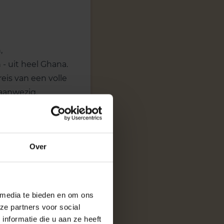
,
 uit heel Ghana.
is van een volle
aanwezig,
j hen begeleidde
Over
 media te bieden en om ons
ze partners voor social
nformatie die u aan ze heeft