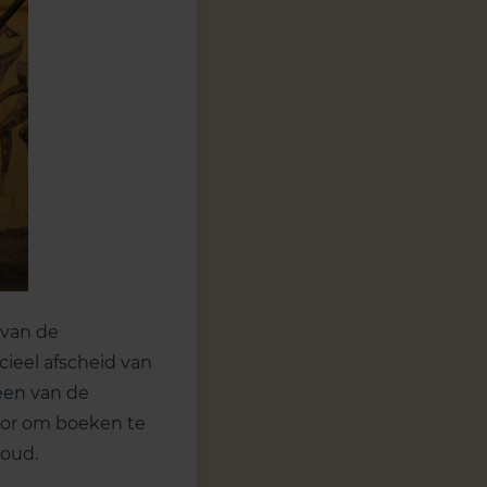
 van de
cieel afscheid van
 een van de
oor om boeken te
houd.