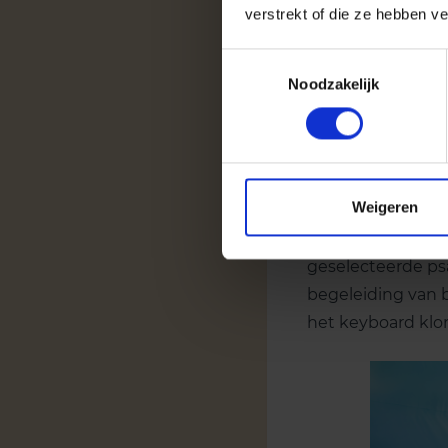
verstrekt of die ze hebben v
Toestemmingsselectie
Noodzakelijk
Weigeren
Ds. F. Kcofie ope
geselecteerde ps
begeleiding van b
het keyboard klon