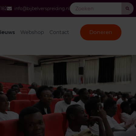
 182
info@bijbelverspreiding.nl
Doneren
ieuws
Webshop
Contact