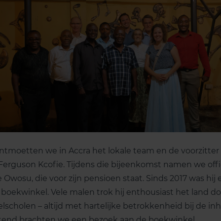
moetten we in Accra het lokale team en de voorzitter
 Ferguson Kcofie. Tijdens die bijeenkomst namen we offi
 Owosu, die voor zijn pensioen staat. Sinds 2017 was hij
boekwinkel. Vele malen trok hij enthousiast het land d
lscholen – altijd met hartelijke betrokkenheid bij de in
tend brachten we een bezoek aan de boekwinkel.