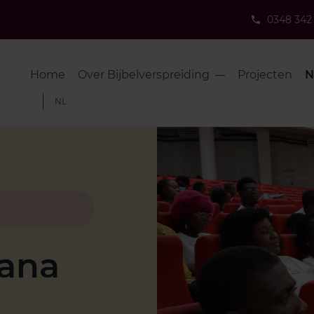
0348 342
Home
Over Bijbelverspreiding
Projecten
N
NL
hana