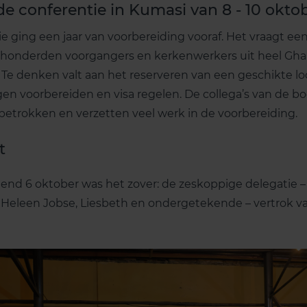
de conferentie in Kumasi van 8 - 10 okto
e ging een jaar van voorbereiding vooraf. Het vraagt ee
t honderden voorgangers en kerkenwerkers uit heel Gh
 Te denken valt aan het reserveren van een geschikte l
gen voorbereiden en visa regelen. De collega’s van de b
j betrokken en verzetten veel werk in de voorbereiding.
t
 6 oktober was het zover: de zeskoppige delegatie – ds
 Heleen Jobse, Liesbeth en ondergetekende – vertrok va