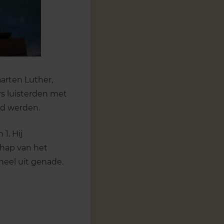
arten Luther,
rs luisterden met
eld werden.
1. Hij
chap van het
heel uit genade.