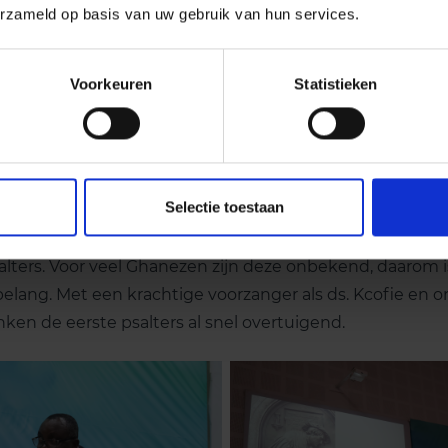
erzameld op basis van uw gebruik van hun services.
Voorkeuren
Statistieken
Selectie toestaan
nde de conferentie. Daarna oefenden we met het zingen
alters. Voor veel Ghanezen zijn deze onbekend, daarom 
elang. Met een krachtige voorzanger als ds. Kcofie en 
ken de eerste psalters al snel overtuigend.