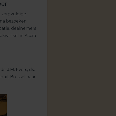
ber
n zorgvuldige
ana bezoeken
ocatie, deelnemers
oekwinkel in Accra
. J.M. Evers, ds.
nuit Brussel naar