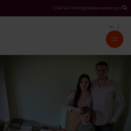
0348 342 182
info@bijbelverspreiding.nl
NL