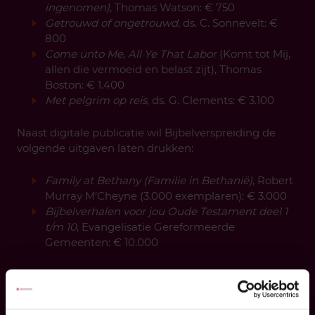
ingenomen)
, Thomas Watson: € 750
Getrouwd of ongetrouwd
, ds. C. Sonnevelt: €
800
Come unto Me, All Ye That Labor
(Komt tot Mij,
allen die vermoeid en belast zijt), Thomas
Boston: € 1.400
Met pelgrim op reis
, ds. G. Clements: € 3.100
Naast digitale publicatie wil Bijbelverspreiding de
volgende uitgaven laten drukken:
Family at Bethany (Familie in Bethanië)
, Robert
Murray M’Cheyne (3.000 exemplaren): € 3.000
Bijbelverhalen voor jou Oude Testament deel 1
t/m 10
, Evangelisatie Gereformeerde
Gemeenten: € 10.000
Hoeveel boeken stelt u beschikbaar?